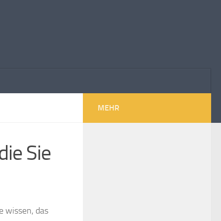
MEHR
ie Sie
e wissen, das