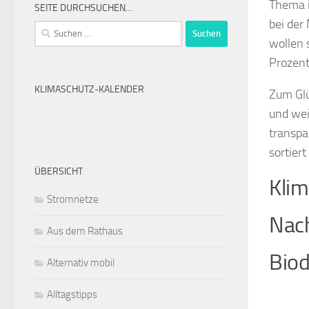
Thema i
SEITE DURCHSUCHEN…
bei der 
Suchen
wollen 
nach:
Prozent
KLIMASCHUTZ-KALENDER
Zum Glü
und wei
transpa
sortier
ÜBERSICHT
Kli
Stromnetze
Nach
Aus dem Rathaus
Biod
Alternativ mobil
Alltagstipps