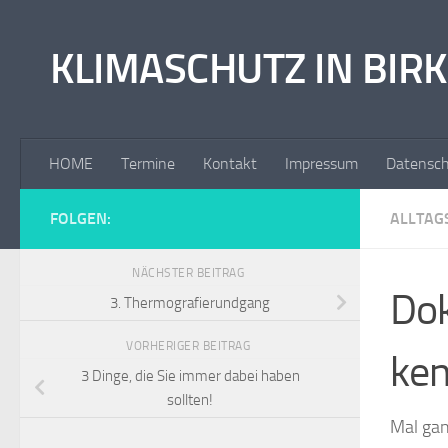
Zum Inhalt springen
KLIMASCHUTZ IN BI
HOME
Termine
Kontakt
Impressum
Datensch
FOLGEN:
ALLTAG
NÄCHSTER BEITRAG
Dok
3. Thermografierundgang
VORHERIGER BEITRAG
ken
3 Dinge, die Sie immer dabei haben
sollten!
Mal gan