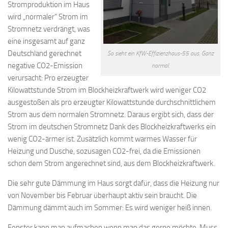
Stromproduktion im Haus
wird „normaler“ Strom im
Stromnetz verdrängt, was
eine insgesamt auf ganz
Deutschland gerechnet
So sieht ein KfW-Effizienzhaus-55 aus. Ganz
negative CO2-Emission
normal.
verursacht: Pro erzeugter
Kilowattstunde Strom im Blockheizkraftwerk wird weniger CO2
ausgestoßen als pro erzeugter Kilowattstunde durchschnittlichem
Strom aus dem normalen Stromnetz. Daraus ergibt sich, dass der
Strom im deutschen Stromnetz Dank des Blockheizkraftwerks ein
wenig CO2-ärmer ist. Zusätzlich kommt warmes Wasser für
Heizung und Dusche, sozusagen CO2-frei, da die Emissionen
schon dem Strom angerechnet sind, aus dem Blockheizkraftwerk.
Die sehr gute Dämmung im Haus sorgt dafür, dass die Heizung nur
von November bis Februar überhaupt aktiv sein braucht. Die
Dämmung dämmt auch im Sommer: Es wird weniger heiß innen.
Fenster kann man aufmachen wenn man das gerne möchte. Muss