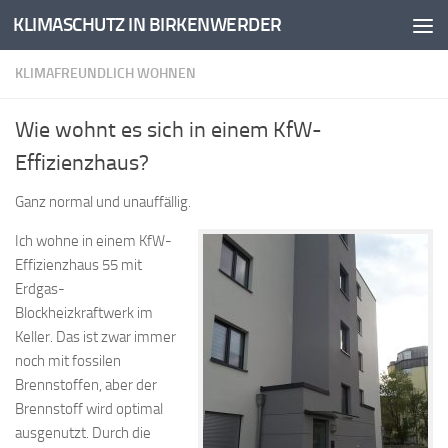
KLIMASCHUTZ IN BIRKENWERDER
Zum Inhalt springen
KLIMAFREUNDLICH WOHNEN
Wie wohnt es sich in einem KfW-
Effizienzhaus?
Ganz normal und unauffällig.
Ich wohne in einem KfW-
Effizienzhaus 55 mit
Erdgas-
Blockheizkraftwerk im
Keller. Das ist zwar immer
noch mit fossilen
Brennstoffen, aber der
Brennstoff wird optimal
ausgenutzt. Durch die