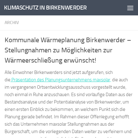
KLIMASCHUTZ IN BIRKENWERDER
Zum Inhalt springen
ARCHIV
Kommunale Wärmeplanung Birkenwerder –
Stellungnahmen zu Möglichkeiten zur
Wärmeerschließung erwünscht!
Alle Einwohner Birkenwerders sind jetzt aufgerufen, sich
die
Präsentation des Planungsunternehmens maxsolar,
die auch
im vergangenen Ortsentwicklungsausschuss vorgestellt wurde,
noch einmal in Ruhe anzuschauen. Es sind vorläufige Daten aus der
Bestandsanalyse und der Potentialanalyse von Birkenwerder, um
einen ersten Einblick zu bekommen, an welchem Punkt sich die
Planung gerade befindet. Im Rahmen dieser Offenlegung erhofft
sich das Unternehmen maxsolar Stellungnahmen aus der
Bürgerschaft, um die vorliegenden Daten weiter zu verfeinern und