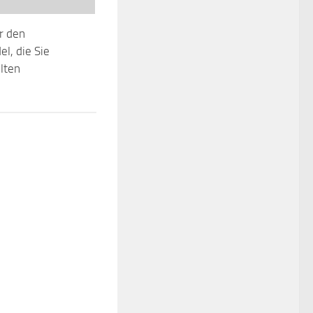
r den
l, die Sie
lten