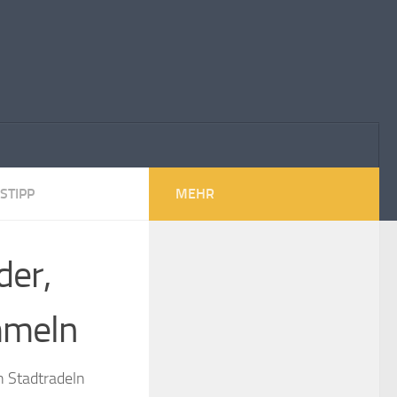
STIPP
MEHR
der,
mmeln
n Stadtradeln