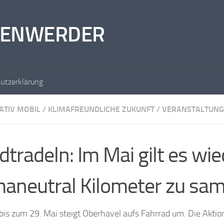
RKENWERDER
utzerklärung
ATIV MOBIL
/
KLIMAFREUNDLICHE ZUKUNFT
/
VERANSTALTUNG
dtradeln: Im Mai gilt es wie
maneutral Kilometer zu sa
bis zum 29. Mai steigt Oberhavel aufs Fahrrad um. Die Aktio