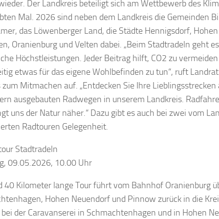
 wieder. Der Landkreis beteiligt sich am Wettbewerb des Kl
bten Mal. 2026 sind neben dem Landkreis die Gemeinden B
mer, das Löwenberger Land, die Städte Hennigsdorf, Hohen
, Oranienburg und Velten dabei. „Beim Stadtradeln geht es
iche Höchstleistungen. Jeder Beitrag hilft, CO2 zu vermeiden
eitig etwas für das eigene Wohlbefinden zu tun“, ruft Landra
 zum Mitmachen auf. „Entdecken Sie Ihre Lieblingsstrecken
ern ausgebauten Radwegen in unserem Landkreis. Radfahr
ngt uns der Natur näher.“ Dazu gibt es auch bei zwei vom La
ierten Radtouren Gelegenheit.
tour Stadtradeln
g, 09.05.2026, 10.00 Uhr
d 40 Kilometer lange Tour führt vom Bahnhof Oranienburg ü
tenhagen, Hohen Neuendorf und Pinnow zurück in die Krei
bei der Caravanserei in Schmachtenhagen und in Hohen Neu