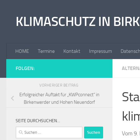
Zum Inhalt springen
KLIMASCHUTZ IN BI
HOME
Termine
Kontakt
Impressum
Datensch
FOLGEN:
ALTERN
VORHERIGER BEITRAG
Sta
Erfolgreicher Auftakt für „KWPconnect“ in
Birkenwerder und Hohen Neuendorf
kli
SEITE DURCHSUCHEN…
Suchen
Vom 9. 
nach: