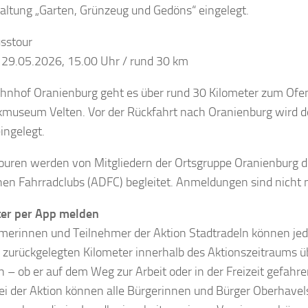
altung „Garten, Grünzeug und Gedöns“ eingelegt.
usstour
, 29.05.2026, 15.00 Uhr / rund 30 km
nhof Oranienburg geht es über rund 30 Kilometer zum Ofe
museum Velten. Vor der Rückfahrt nach Oranienburg wird do
ingelegt.
ouren werden von Mitgliedern der Ortsgruppe Oranienburg 
en Fahrradclubs (ADFC) begleitet. Anmeldungen sind nicht
ter per App melden
merinnen und Teilnehmer der Aktion Stadtradeln können je
 zurückgelegten Kilometer innerhalb des Aktionszeitraums ü
n – ob er auf dem Weg zur Arbeit oder in der Freizeit gefahren
Bei der Aktion können alle Bürgerinnen und Bürger Oberhave