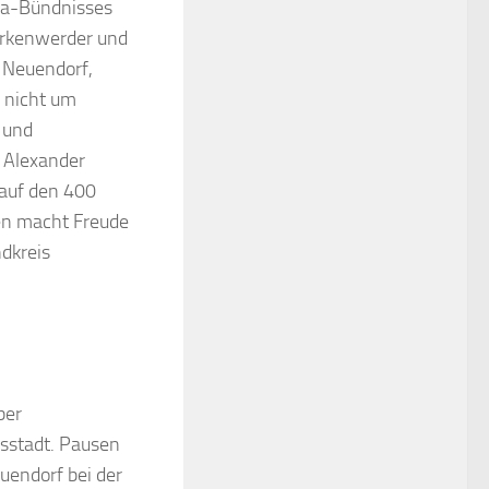
ima-Bündnisses
irkenwerder und
 Neuendorf,
 nicht um
 und
t Alexander
 auf den 400
en macht Freude
ndkreis
ber
sstadt. Pausen
endorf bei der