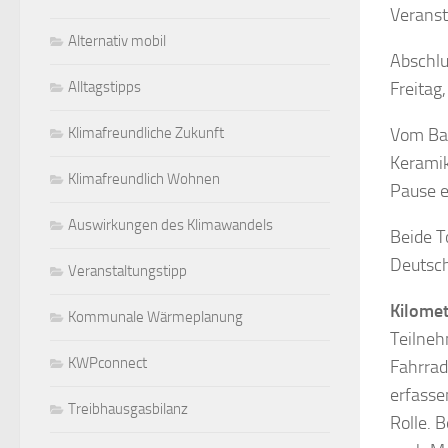
Veranst
Alternativ mobil
Abschl
Freitag
Alltagstipps
Vom Bah
Klimafreundliche Zukunft
Keramik
Klimafreundlich Wohnen
Pause e
Auswirkungen des Klimawandels
Beide T
Deutsch
Veranstaltungstipp
Kilome
Kommunale Wärmeplanung
Teilneh
KWPconnect
Fahrrad
erfasse
Treibhausgasbilanz
Rolle. 