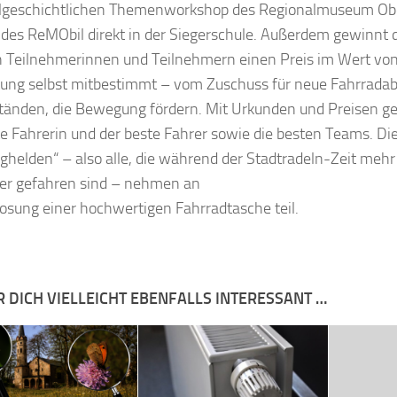
lgeschichtlichen Themenworkshop des Regionalmuseum Obe
des ReMObil direkt in der Siegerschule. Außerdem gewinnt d
 Teilnehmerinnen und Teilnehmern einen Preis im Wert von
tung selbst mitbestimmt – vom Zuschuss für neue Fahrradabs
änden, die Bewegung fördern. Mit Urkunden und Preisen g
te Fahrerin und der beste Fahrer sowie die besten Teams. Di
helden“ – also alle, die während der Stadtradeln-Zeit mehr
er gefahren sind – nehmen an
losung einer hochwertigen Fahrradtasche teil.
R DICH VIELLEICHT EBENFALLS INTERESSANT …