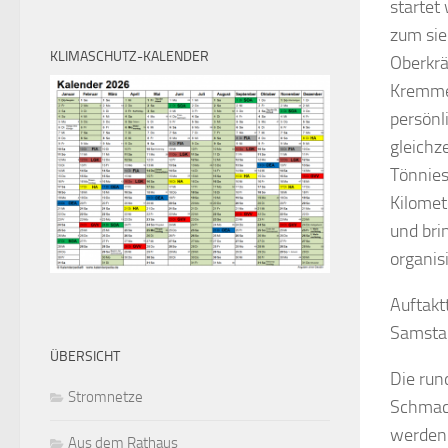
startet
zum sie
KLIMASCHUTZ-KALENDER
Oberkrä
Kremmen
persönl
gleichz
Tönnies
Kilomet
und bri
organis
Auftakt
Samsta
ÜBERSICHT
Die run
Stromnetze
Schmach
werden 
Aus dem Rathaus