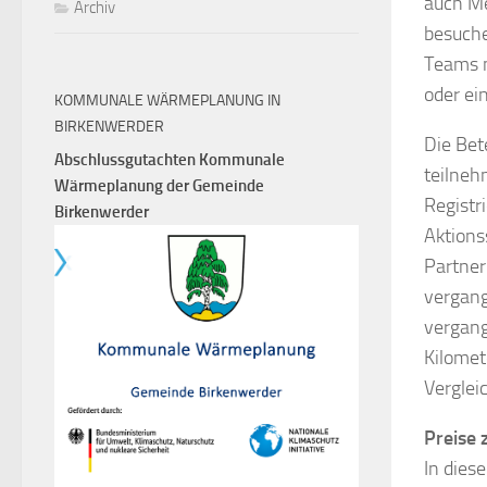
auch Me
Archiv
besuchen
Teams m
oder ei
KOMMUNALE WÄRMEPLANUNG IN
BIRKENWERDER
Die Bet
Abschlussgutachten Kommunale
teilneh
Wärmeplanung der Gemeinde
Registr
Birkenwerder
Aktions
Partner
vergang
vergang
Kilomet
Verglei
Preise
In dies