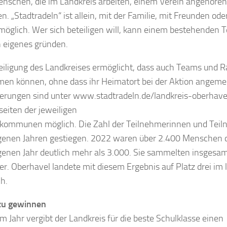
nschen, die im Landkreis arbeiten, einem Verein angehören
. „Stadtradeln“ ist allein, mit der Familie, mit Freunden oder
öglich. Wer sich beteiligen will, kann einem bestehenden 
n eigenes gründen.
eiligung des Landkreises ermöglicht, dass auch Teams und R
men können, ohne dass ihr Heimatort bei der Aktion angemeld
ierungen sind unter www.stadtradeln.de/landkreis-oberhavel
seiten der jeweiligen
kommunen möglich. Die Zahl der Teilnehmerinnen und Teiln
enen Jahren gestiegen. 2022 waren über 2.400 Menschen d
enen Jahr deutlich mehr als 3.000. Sie sammelten insgesa
er. Oberhavel landete mit diesem Ergebnis auf Platz drei im
ch.
 zu gewinnen
em Jahr vergibt der Landkreis für die beste Schulklasse einen