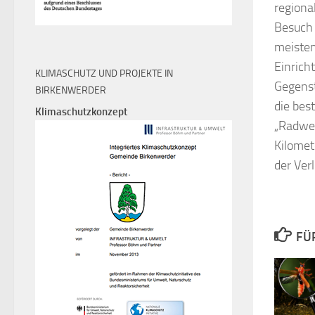
regiona
Besuch 
meisten
Einrich
KLIMASCHUTZ UND PROJEKTE IN
Gegenst
BIRKENWERDER
die bes
Klimaschutzkonzept
„Radweg
Kilomet
der Ver
FÜ