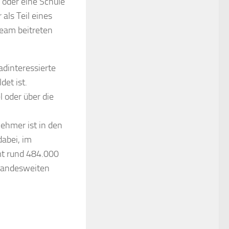
 oder eine Schule
 als Teil eines
Team beitreten
adinteressierte
et ist.
 oder über die
ehmer ist in den
abei, im
mt rund 484.000
 landesweiten